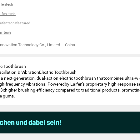
fentech
ifen_tech
ifentech/featured
en_tech
ovation Technology Co., Limited
—
China
ic Toothbrush
scillation & VibrationElectric Toothbrush
 a next-generation, dual-action electric toothbrush thatcombines ultra-wi
high-frequency vibrations. Poweredby Laifen's proprietary high-response s
3xhigher brushing efficiency compared to traditional products, promotin
he gums.
uchen und dabei sein!