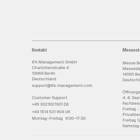
Kontakt
Messest
IFA Management GmbH
Messe Be
Charlottenstraße 4
Messed
10969 Berlin
14055 Be
Deutschland
Deutsch
support@ifa-management.com
Öffnungs
Customer Support
4.-8. Se
Fachbesu
+49 3021927601 DE
Freitag -
+44 1514 531 904 UK
Privatbe
Montag–Freitag 9:00–17:30
Freitag 1
Samstag-