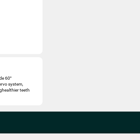
de 60°
ervo system,
ghealthier teeth