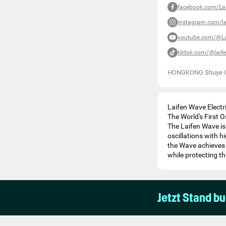
facebook.com/Lai
instagram.com/la
youtube.com/@La
tiktok.com/@laif
HONGKONG Shuye Inn
Laifen Wave Electr
The World's First O
The Laifen Wave is
oscillations with 
the Wave achieves 
while protecting t
Jetzt Stand b