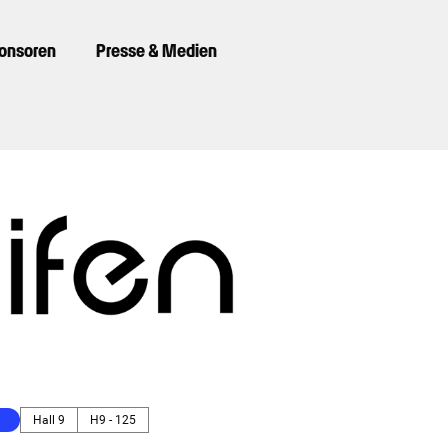
ponsoren
Presse & Medien
Hall 9
H9 - 125