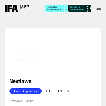
Nextlawn
Home Appliances
Hall 9
H9 - 109
Nextlawn
—
China