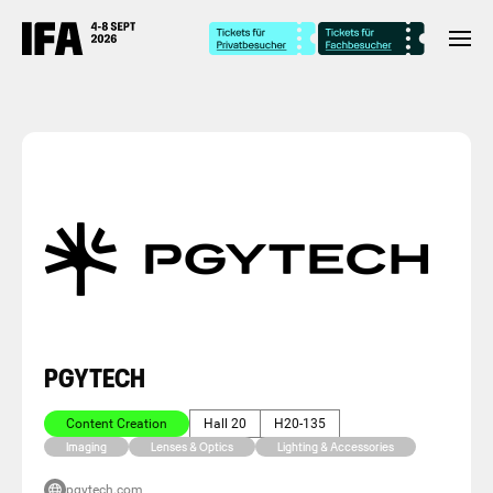
PGYTECH
Content Creation
Hall 20
H20-135
Imaging
Lenses & Optics
Lighting & Accessories
pgytech.com