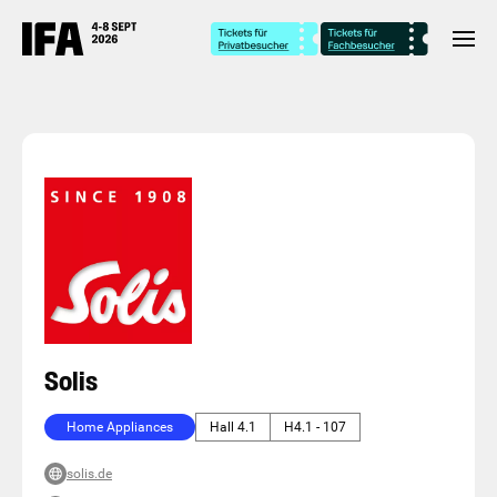
Solis
Home Appliances
Hall 4.1
H4.1 - 107
solis.de