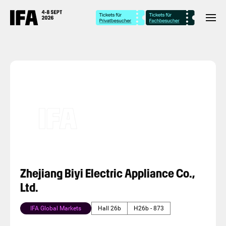
Zhejiang Biyi Electric Appliance Co.,
Ltd.
IFA Global Markets
Hall 26b
H26b - 873