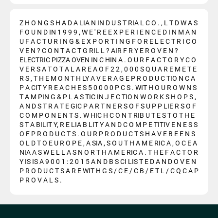
Z H O N G S H A D A LIA N IN D U S T RIA L C O . , L T D W A S
F O U N D IN 1 9 9 9 , W E ' R E E X P E R I E N C E D I N M A N
U F A C T U R I N G & E X P O R T I N G F O R E L E C T R I C O
V E N ? C O N T A C T G RIL L ? AIR F R Y E R O V E N ?
ELECTRIC PIZZA OVEN IN C HIN A . O U R F A C T O R Y C O
V E R S A T O T A L A R E A O F 2 2 , 0 0 0 S Q U A R E M E T E
R S , T H E M O N T H LY A V E R A G E P R O D U C TIO N C A
P A CIT Y R E A C H E S 5 0 0 0 0 P C S . WIT H O U R O W N S
T A M PIN G & P L A S TIC IN J E C TIO N W O R K S H O P S ,
A N D S T R A T E GIC P A R T N E R S O F S U P P LIE R S O F
C O M P O N E N T S . W HIC H C O N T RIB U T E S T O T H E
S T A BILIT Y, R E LIA B LIT Y A N D C O M P E TITIV E N E S S
O F P R O D U C T S . O U R P R O D U C T S H A V E B E E N S
O L D T O E U R O P E , A SIA , S O U T H A M E RIC A , O C E A
NIA A S W E L L A S N O R T H A M E RIC A . T H E F A C T O R
Y IS IS A 9 0 0 1 : 2 0 1 5 A N D B S CI LIS T E D A N D O V E N
P R O D U C T S A R E WIT H G S / C E / C B / E T L / C Q C A P
P R O V A L S .