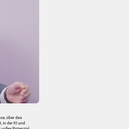
ce, über das
, in der KI und
 volles Potenzial