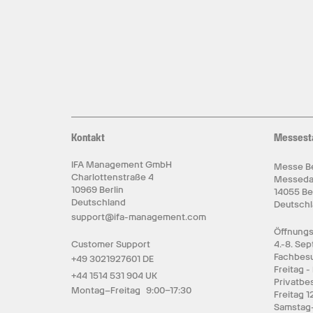
Kontakt
Messest
IFA Management GmbH
Messe Be
Charlottenstraße 4
Messed
10969 Berlin
14055 Be
Deutschland
Deutsch
support@ifa-management.com
Öffnungs
Customer Support
4.-8. Se
Fachbesu
+49 3021927601 DE
Freitag -
+44 1514 531 904 UK
Privatbe
Montag–Freitag 9:00–17:30
Freitag 1
Samstag-