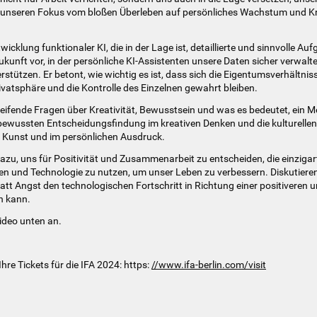
unseren Fokus vom bloßen Überleben auf persönliches Wachstum und Kre
wicklung funktionaler KI, die in der Lage ist, detaillierte und sinnvolle A
 Zukunft vor, in der persönliche KI-Assistenten unsere Daten sicher verwal
rstützen. Er betont, wie wichtig es ist, dass sich die Eigentumsverhältni
ivatsphäre und die Kontrolle des Einzelnen gewahrt bleiben.
reifende Fragen über Kreativität, Bewusstsein und was es bedeutet, ein 
r bewussten Entscheidungsfindung im kreativen Denken und die kulturell
r Kunst und im persönlichen Ausdruck.
dazu, uns für Positivität und Zusammenarbeit zu entscheiden, die einzigar
n und Technologie zu nutzen, um unser Leben zu verbessern. Diskutieren
tatt Angst den technologischen Fortschritt in Richtung einer positiveren u
n kann.
ideo unten an.
 Ihre Tickets für die IFA 2024: https:
//www.ifa-berlin.com/visit