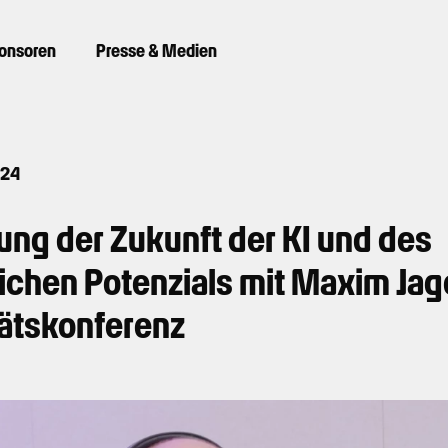
ponsoren
Presse & Medien
024
ung der Zukunft der KI und des
chen Potenzials mit Maxim Jag
tätskonferenz