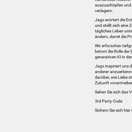
auszuschöpfen und 
verlagern.
Jago erörtert die Ent
und stellt sich eine
tägliches Leben unte
ändern, damit die Pr
Wir erforschen tiefg
betont die Rolle de
generativen KI in de
Jago inspiriert uns 
anderer anzuerkenne
darüber, wie Liebe s
Zukunft vorantreibe
Sehen Sie sich das V
3rd Party Code
Sichern Sie sich hier