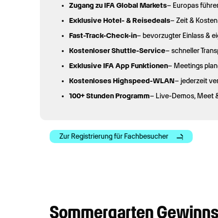
Zugang zu IFA Global Markets
– Europas führe
Exklusive Hotel- & Reisedeals
– Zeit & Koste
Fast-Track-Check-in
– bevorzugter Einlass & e
Kostenloser Shuttle-Service
– schneller Tra
Exklusive IFA App Funktionen
– Meetings pla
Kostenloses Highspeed-WLAN
– jederzeit v
100+ Stunden Programm
– Live-Demos, Meet &
Zur Registrierung für Fachbesucher
Sommergarten Gewinnspi