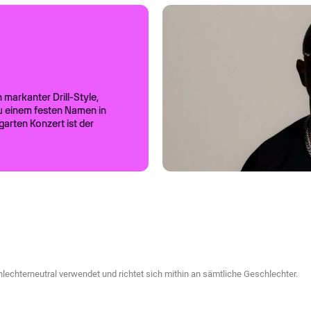
 markanter Drill-Style,
zu einem festen Namen in
rten Konzert ist der
echterneutral verwendet und richtet sich mithin an sämtliche Geschlechter.