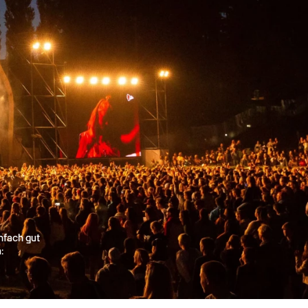
nfach gut
: