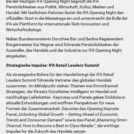
Bei der heutigen IFA Opening Night begrüßt die IFA
Persönlichkeiten aus Politik, Wirtschaft, Kultur, Medien und
Handel. Mit festlichem Rahmen läutet die IFA Opening Night den
offiziellen Start in die Messetage ein und unterstreicht die Rolle der
IFA als Plattform für internationale Tech-Innovation und
Wirtschaftsdialoge.
Neben Bundesministerin Dorothee Bär und Berlins Regierendem
Bürgermeister Kai Wegner sind führende Persönlichkeiten der
Aussteller, des Handels und der Industrie zur IFA Opening Night
eingeladen.
Strategische Impulse: IFA Retail Leaders Summit
Als strategische Bühne für den Handel bringt der IFA Retail
Leaders Summit führende Vertreter des globalen Handels
zusammen. Im Mittelpunkt stehen Themen wie Omnichannel-
Strategien, der Einsatz Künstlicher Intelligenz im Handel und
nachhaltige Lieferketten. Keynotes und Panels geben Einblicke in
aktuelle Entwicklungen und eröffnen Perspektiven für neue
Formen der Zusammenarbeit. Darunter das Opening Keynote
Panel
„Unlocking Global Growth – Getting Ahead of Economic
Trends and Consumer Demand“
sowie das Panel
„Mastering Omni-
Channel: How to Become a Best-in-Class Retailer“
, die wichtige
Impulse für die Zukunft des Handels setzen.