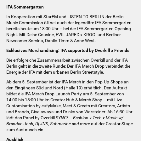
IFA Sommergarten
In Kooperation mit StarFM und LISTEN TO BERLIN der Berlin
Music Commission öffnet auch der legendäre IFA Sommergarten
bereits heute um 18:00 Uhr – bei der IFA Sommergarten Opening
Night. Mit Deine Cousine, EVIL JARED x KROGI und Berliner
Newcomer Sorvina, Danilo Timm & Anne West.
Exklusives Merchandising: IFA supported by Overkill x Friends
Die erfolgreiche Zusammenarbeit zwischen Overkill und der IFA
Berlin geht in die zweite Runde: Der IFA Merch Drop verbindet die
Energie der IFA mit dem urbanen Berlin Streetstyle.
Ab dem 5. September ist der IFA Merch in den Pop-Up-Shops an
den Eingängen Süd und Nord (Halle 19) erhältlich. Den Auftakt
bildet die IFA Merch Drop Launch Party am 5. September von
14:00 bis 18:00 Uhr im Creator Hub & Merch Shop – mit Live-
Customisation by eufyMake, Meet & Greets mit Creators, Artists
und Brands, Give-aways und Drinks von Warsteiner. Ab 16:30 Uhr
lädt das Panel by Overkill
SYNC³ – Fashion x Tech x Music w/
Brandan Josh, Dj JNS, Submarine and more
auf der Creator Stage
zum Austausch ein.
Ausblick