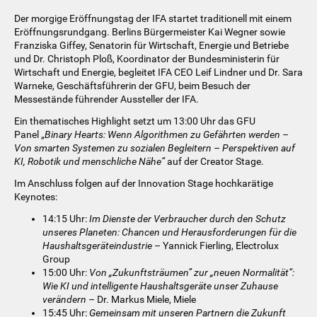
Der morgige Eröffnungstag der IFA startet traditionell mit einem
Eröffnungsrundgang. Berlins Bürgermeister Kai Wegner sowie
Franziska Giffey, Senatorin für Wirtschaft, Energie und Betriebe
und Dr. Christoph Ploß, Koordinator der Bundesministerin für
Wirtschaft und Energie, begleitet IFA CEO Leif Lindner und Dr. Sara
Warneke, Geschäftsführerin der GFU, beim Besuch der
Messestände führender Aussteller der IFA.
Ein thematisches Highlight setzt um 13:00 Uhr das GFU
Panel „
Binary Hearts:
Wenn Algorithmen zu Gefährten werden –
Von smarten Systemen zu sozialen Begleitern – Perspektiven auf
KI, Robotik und menschliche Nähe“
auf der Creator Stage.
Im Anschluss folgen auf der Innovation Stage hochkarätige
Keynotes:
14:15 Uhr:
Im Dienste der Verbraucher durch den Schutz
unseres Planeten: Chancen und Herausforderungen für die
Haushaltsgeräteindustrie
– Yannick Fierling, Electrolux
Group
15:00 Uhr:
Von „Zukunftsträumen” zur „neuen Normalität“:
Wie KI und intelligente Haushaltsgeräte unser Zuhause
verändern
– Dr. Markus Miele, Miele
15:45 Uhr:
Gemeinsam mit unseren Partnern die Zukunft