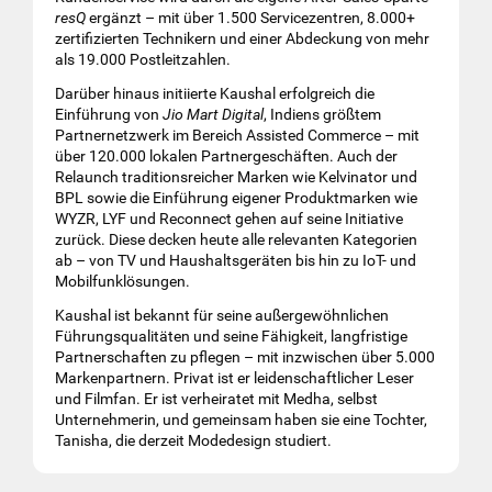
resQ
ergänzt – mit über 1.500 Servicezentren, 8.000+
zertifizierten Technikern und einer Abdeckung von mehr
als 19.000 Postleitzahlen.
Darüber hinaus initiierte Kaushal erfolgreich die
Einführung von
Jio Mart Digital
, Indiens größtem
Partnernetzwerk im Bereich Assisted Commerce – mit
über 120.000 lokalen Partnergeschäften. Auch der
Relaunch traditionsreicher Marken wie Kelvinator und
BPL sowie die Einführung eigener Produktmarken wie
WYZR, LYF und Reconnect gehen auf seine Initiative
zurück. Diese decken heute alle relevanten Kategorien
ab – von TV und Haushaltsgeräten bis hin zu IoT- und
Mobilfunklösungen.
Kaushal ist bekannt für seine außergewöhnlichen
Führungsqualitäten und seine Fähigkeit, langfristige
Partnerschaften zu pflegen – mit inzwischen über 5.000
Markenpartnern. Privat ist er leidenschaftlicher Leser
und Filmfan. Er ist verheiratet mit Medha, selbst
Unternehmerin, und gemeinsam haben sie eine Tochter,
Tanisha, die derzeit Modedesign studiert.