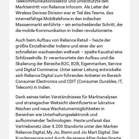
Telekommunikationssektor und unterstützte den
Markteintritt von Reliance Infocom. Als Leiter der
Wireless Devices Division war er Teil des Teams, das
internetfähige Mobiltelefone in den indischen
Massenmarkt einführte – ein entscheidender Schritt, der
die mobile Kommunikation in Indien revolutionierte.
Auch beim Aufbau von Reliance Retail – heute der
größte Einzelhändler Indiens und einer der am
schnellsten wachsenden weltweit – spielte Kaushal eine
Schlüsselrolle. Er verantwortete den Aufbau und die
Skalierung der Bereiche B2C, B2B, Eigenmarken, Service
und Digital Commerce. Unter seiner Leitung entwickelte
sich Reliance Digital zum führenden Anbieter im Bereich
Consumer Electronics und CDIT (Consumer Durables, IT,
Telecom) in Indien.
Dank seines tiefen Verständnisses für Marktanalysen
und strategischer Weitsicht identifizierte er lukrative
Nischen und neue Wachstumsmöglichkeiten in
Bereichen wie Unterhaltungselektronik und
aufkommender Technologien. Heute umfasst das
Vertriebsnetz über 4.200 Standorte unter den Marken
Reliance Digital, My Jio, Bismi und Jio Mart Digital. Der
Kundenservice wird durch die eigene After-Sales-Sparte