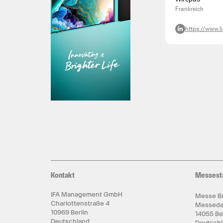
Frankreich
https://www.l
Kontakt
Messest
IFA Management GmbH
Messe Be
Charlottenstraße 4
Messed
10969 Berlin
14055 Be
Deutschland
Deutsch