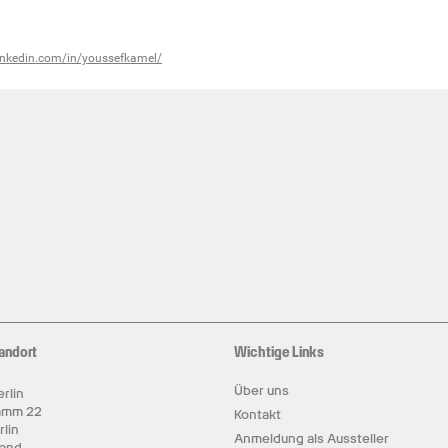
inkedin.com/in/youssefkamel/
andort
Wichtige Links
Über uns
rlin
amm 22
Kontakt
rlin
Anmeldung als Aussteller
land