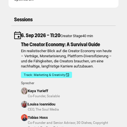
Sessions
6. Sep 2026 – 11:20
Creator Stage
40 min
The Creator Economy: A Survival Guide
Ein realistischer Blick auf die Creator Economy von heute
– Verträge, Monetarisierung, Plattform-Diversifizierung –
und die Fähigkeiten, die Creators brauchen, um eine
nachhaltige, langfristige Karriere aufzubauen.
Track: Marketing & Creativity
Sprecher
Kaya Yurieff
Co-Founder
,
Scalable
Louisa Ioannidou
CEO
,
The Soul Media
Tobias Hoss
Co-Founder and Senior Advisor
,
30 Dishes, Copyright