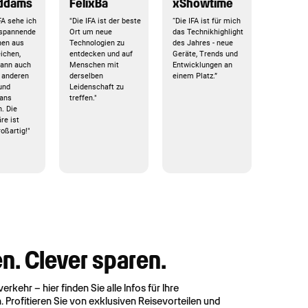
Addams
FelixBa
xShowtime
FA sehe ich
"Die IFA ist der beste
“Die IFA ist für mich
 spannende
Ort um neue
das Technikhighlight
nen aus
Technologien zu
des Jahres - neue
eichen,
entdecken und auf
Geräte, Trends und
kann auch
Menschen mit
Entwicklungen an
 anderen
derselben
einem Platz.”
und
Leidenschaft zu
Fans
treffen."
. Die
re ist
oßartig!"
n. Clever sparen.
rkehr – hier finden Sie alle Infos für Ihre
n. Profitieren Sie von exklusiven Reisevorteilen und