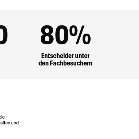
0
80
%
Entscheider unter
den Fachbesuchern
die
talten und