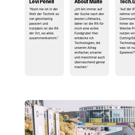
Levi Penell
About Malte
Tech.G
"Noch nie ist in der
„Ich bin immer auf
“Auf der I
Welt der Technik so
der Suche nach den
nehme ic
viel gleichzeitig
besten Lifehacks,
Communit
passiert und
daher ist die IFA für
hinter die
trotzdem ist die IFA
mich eine echte
Welche Pr
der Ort, wo alles
Fundgrube! Hier
nutzen wir
zusammenkommt."
entdecke ich
Cutting-Ed
Technologien, die
Technolog
unseren Alltag
was ist nu
einfacher, smarter
Spielerei?
und manchmal auch
überraschend genial
machen.“