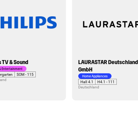
STAR Deutschland
Telering Marketing GmbH 
KG
ppliances
Smart Home
1
H4.1 - 111
Hall 2.2
H2.2 - 160
land
Deutschland