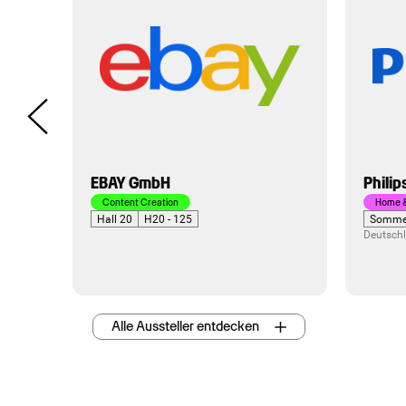
Philips TV & Sound
LAURA
GmbH
Home & Entertainment
Sommergarten
SOM - 115
Home A
Deutschland
Hall 4.
Deutsch
Alle Aussteller entdecken