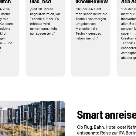
litch
Ilias_bsd
iKnowReview
Aria 
FA 2026
„Seit 10 Jahren
"Bei der IFA sieht
"Bei der I
h meine
begeistert mich, wie
man schon heute die
nicht nur
y mit
Technik auf der IFA
Technik von morgen,
Innovatio
 Kulissen:
erlebbar wird –
umgeben von
allen Ber
odukte
gemeinsam, nicht
Menschen, die
sondern 
klich
nur ausgestellt.“
Technik genauso
super mit
ge-
lieben wie ich."
Creatorn 
ie – und
Technik 
r
connecten
”
Atmosphä
absolut gr
Smart anreise
Ob Flug, Bahn, Hotel oder Nahve
entspannte Reise zur IFA Berli