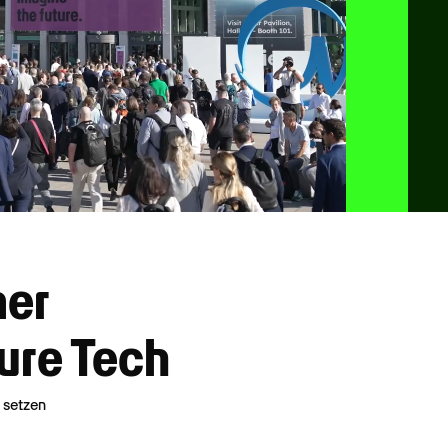
mer
ure Tech
 setzen